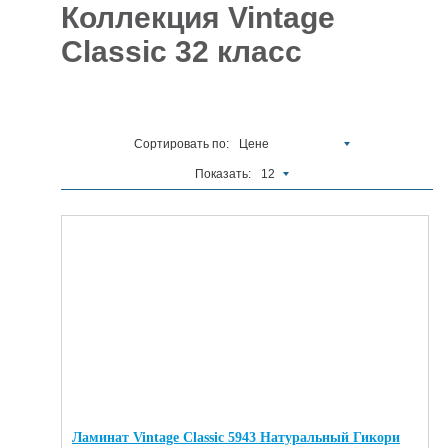
Коллекция Vintage
Отделочные
5927
Classic 32 класс
материалы
Инструменты
485
Сантехника,
Сортировать по:
Цене
отопление и
1300
водоснабжение
Показать:
12
Вентиляционное
и Пожарное
196
оборудование
Электрика
и
178
освещение
Акционные
товары
Ламинат Vintage Classic 5943 Натуральный Гикори