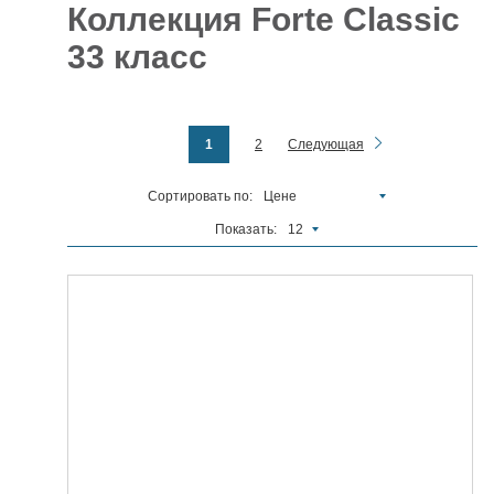
Коллекция Forte Classic
Отделочные
5927
33 класс
материалы
Инструменты
485
1
2
Следующая
Сантехника,
отопление и
1300
водоснабжение
Сортировать по:
Цене
Вентиляционное
и Пожарное
Показать:
196
12
оборудование
Электрика
и
178
освещение
Акционные
товары