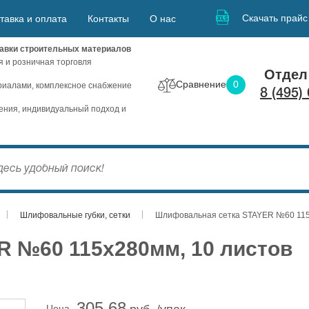
Скачать прайс
тавка и оплата
Контакты
О нас
авки строительных материалов
я и розничная торговля
Отдел
Сравнение
0
иалами, комплексное снабжение
8 (495)
ния, индивидуальный подход и
Шлифовальные губки, сетки
Шлифовальная сетка STAYER №60 115
 №60 115х280мм, 10 листов
305.68
Цена