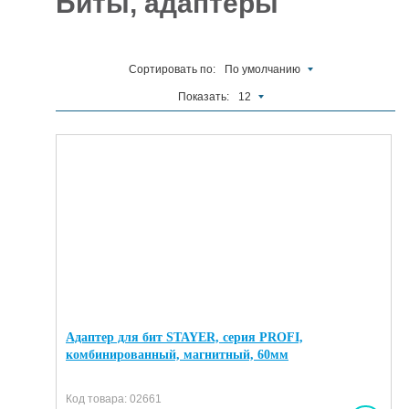
Биты, адаптеры
Отделочные
5927
материалы
Сортировать по:
По умолчанию
Инструменты
485
Показать:
12
Сантехника,
отопление и
1300
водоснабжение
Вентиляционное
и Пожарное
196
оборудование
Электрика
и
178
освещение
Акционные
товары
Адаптер для бит STAYER, серия PROFI,
комбинированный, магнитный, 60мм
Код товара: 02661