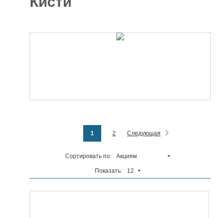
Кисти
Отделочные
5927
материалы
Инструменты
485
Сантехника,
отопление и
1300
водоснабжение
Вентиляционное
и Пожарное
196
оборудование
Электрика
и
178
1
2
Следующая
освещение
Акционные
Сортировать по:
Акциям
товары
Показать:
12