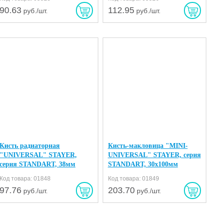
90.63
112.95
руб./шт.
руб./шт.
Кисть радиаторная
Кисть-макловица "MINI-
"UNIVERSAL" STAYER,
UNIVERSAL" STAYER, серия
серия STANDART, 38мм
STANDART, 30x100мм
Код товара: 01848
Код товара: 01849
97.76
203.70
руб./шт.
руб./шт.