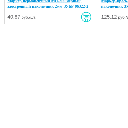
Маркер перманентный МП-300 черный,
Маркер-краск
заостренный наконечник 2мм ЗУБР 06322-2
наконечник З
40.87
125.12
руб./шт.
руб./