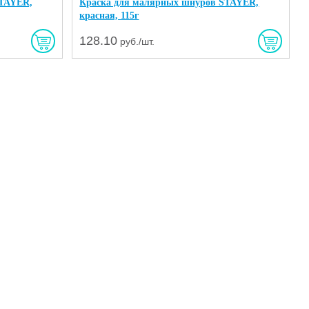
STAYER,
Краска для малярных шнуров STAYER,
красная, 115г
128.10
руб./шт.