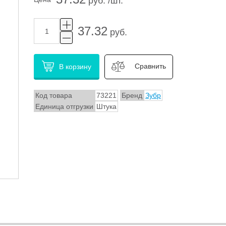
руб. /шт.
37.32
руб.
Сравнить
В корзину
Код товара
73221
Бренд
Зубр
Единица отгрузки
Штука