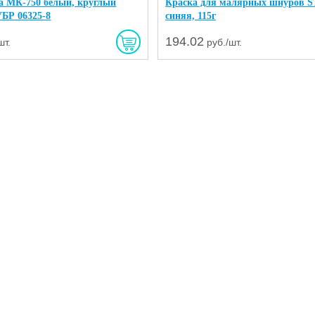
а МК-750 белый, круглый
Краска для малярных шнуров 
УБР 06325-8
синяя, 115г
194.02
шт.
руб./шт.