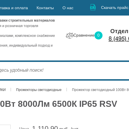
Скачать прайс
тавка и оплата
Контакты
О нас
авки строительных материалов
я и розничная торговля
Отдел
Сравнение
0
иалами, комплексное снабжение
8 (495)
ния, индивидуальный подход и
ИКИ
Прожекторы светодиодные
Прожектор светодиодный 100Вт 8
0Вт 8000Лм 6500К IP65 RSV
1 110.90
Цена