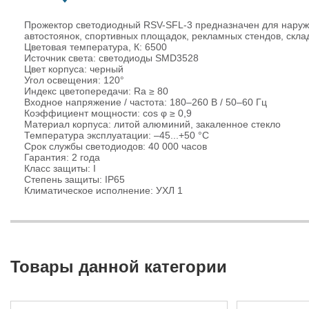
Прожектор светодиодный RSV-SFL-3 предназначен для наружн
автостоянок, спортивных площадок, рекламных стендов, скла
Цветовая температура, К: 6500
Источник света: светодиоды SMD3528
Цвет корпуса: черный
Угол освещения: 120°
Индекс цветопередачи: Ra ≥ 80
Входное напряжение / частота: 180–260 В / 50–60 Гц
Коэффициент мощности: cos φ ≥ 0,9
Материал корпуса: литой алюминий, закаленное стекло
Температура эксплуатации: –45...+50 °С
Срок службы светодиодов: 40 000 часов
Гарантия: 2 года
Класс защиты: I
Степень защиты: IP65
Климатическое исполнение: УХЛ 1
Товары данной категории