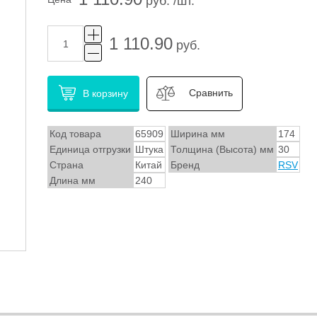
руб. /шт.
1 110.90
руб.
Сравнить
В корзину
Код товара
65909
Ширина мм
174
Единица отгрузки
Штука
Толщина (Высота) мм
30
Страна
Китай
Бренд
RSV
Длина мм
240