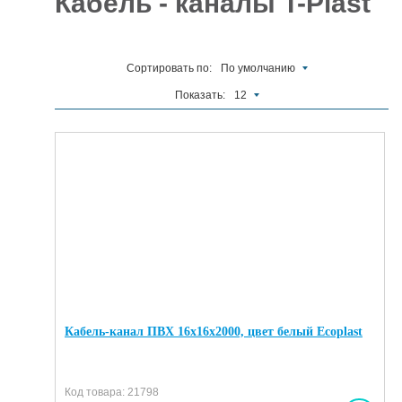
Кабель - каналы T-Plast
Отделочные
5927
материалы
Сортировать по:
По умолчанию
Инструменты
485
Показать:
12
Сантехника,
отопление и
1300
водоснабжение
Вентиляционное
и Пожарное
196
оборудование
Электрика
и
178
освещение
Акционные
товары
Кабель-канал ПВХ 16х16х2000, цвет белый Ecoplast
Код товара: 21798