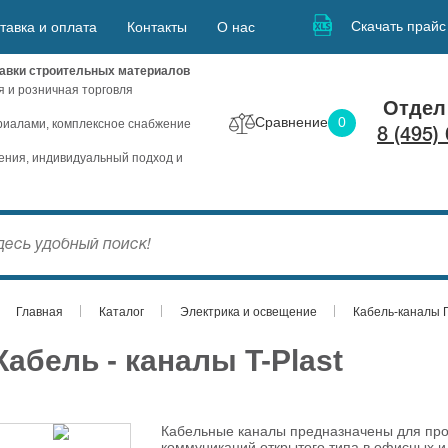
Скачать прайс
тавка и оплата
Контакты
О нас
авки строительных материалов
я и розничная торговля
Отдел
Сравнение
0
иалами, комплексное снабжение
8 (495)
ния, индивидуальный подход и
Главная
Каталог
Электрика и освещение
Кабель-каналы 
Кабель - каналы T-Plast
Кабельные каналы предназначены для про
коммуникаций открытого типа в офисных 