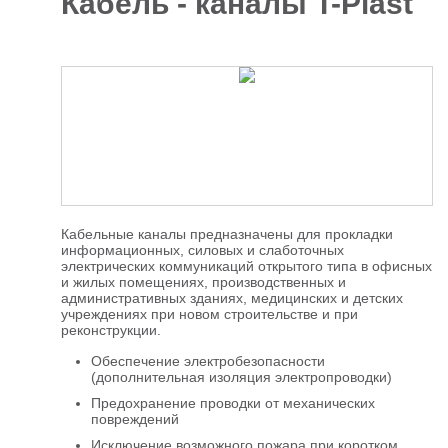
Кабель - каналы T-Plast
Отделочные
5927
материалы
Инструменты
485
Сантехника,
отопление и
1300
водоснабжение
Вентиляционное
и Пожарное
196
оборудование
Кабельные каналы предназначены для прокладки
Электрика
информационных, силовых и слаботочных
и
178
электрических коммуникаций открытого типа в офисных
освещение
и жилых помещениях, производственных и
административных зданиях, медицинских и детских
Акционные
учреждениях при новом строительстве и при
товары
реконструкции.
Обеспечение электробезопасности
(дополнительная изоляция электропроводки)
Предохранение проводки от механических
повреждений
Исключение возможного пожара при коротком